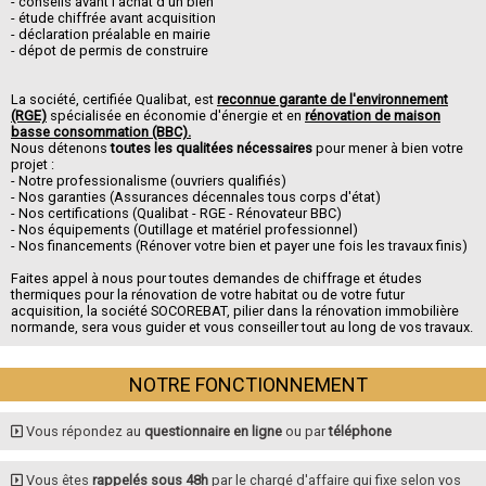
- conseils avant l'achat d'un bien
- étude chiffrée avant acquisition
- déclaration préalable en mairie
- dépot de permis de construire
La société, certifiée Qualibat, est
reconnue garante de l'environnement
(RGE)
spécialisée en économie d'énergie et en
rénovation de maison
basse consommation (BBC).
Nous détenons
toutes les qualitées nécessaires
pour mener à bien votre
projet :
- Notre professionalisme (ouvriers qualifiés)
- Nos garanties (Assurances décennales tous corps d'état)
- Nos certifications (Qualibat - RGE - Rénovateur BBC)
- Nos équipements (Outillage et matériel professionnel)
- Nos financements (Rénover votre bien et payer une fois les travaux finis)
Faites appel à nous pour toutes demandes de chiffrage et études
thermiques pour la rénovation de votre habitat ou de votre futur
acquisition, la société SOCOREBAT, pilier dans la rénovation immobilière
normande, sera vous guider et vous conseiller tout au long de vos travaux.
NOTRE FONCTIONNEMENT
Vous répondez au
questionnaire en ligne
ou par
téléphone
Vous êtes
rappelés sous 48h
par le chargé d'affaire qui fixe selon vos