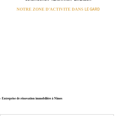
LE GARD
NOTRE ZONE D'ACTIVITE DANS
- Entreprise de rénovation immobilière à Nîmes
- Entreprise de rénovation immobilière à Alès
- Entreprise de rénovation immobilière à Bagnols-sur-Cèze
- Entreprise de rénovation immobilière à Beaucaire