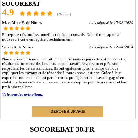
- Entreprise de rénovation immobilière à Saint-Gilles
SOCOREBAT
- Entreprise de rénovation immobilière à Villeneuve-lès-Avignon
4.9
- Entreprise de rénovation immobilière à Vauvert
(26 avis )
- Entreprise de rénovation immobilière à Pont-Saint-Esprit
- Entreprise de rénovation immobilière à Marguerittes
M. et Mme E. de Nimes
Avis déposé le 15/08/2020
- Entreprise de rénovation immobilière à Angles
- Entreprise de rénovation immobilière à Uzès
Entreprise très professionnelle et de bons conseils. Nous ferons appel à
- Entreprise de rénovation immobilière à Le Grau-du-Roi
nouveau à cette entreprise prochainement.
- Entreprise de rénovation immobilière à Aigues-Mortes
- Entreprise de rénovation immobilière à Rochefort-du-Gard
Sarah K de Nîmes
Avis déposé le 12/04/2024
- Entreprise de rénovation immobilière à Saint-Christol-lès-Alès
- Entreprise de rénovation immobilière à Bellegarde
Nous avons fait rénover la toiture de notre maison par cette entreprise, et le
- Entreprise de rénovation immobilière à Bouillargues
résultat est impeccable. Les artisans ont travaillé avec soin et précision,
- Entreprise de rénovation immobilière à Manduel
respectant les délais annoncés. Ils ont également pris le temps de nous
expliquer les travaux et de répondre à toutes nos questions. Grâce à leur
- Entreprise de rénovation immobilière à Milhaud
expertise, notre maison est parfaitement protégée, et nous avons gagné en
- Entreprise de rénovation immobilière à Laudun-l'Ardoise
isolation. Je recommande vivement cette entreprise pour leur sérieux et leur
- Entreprise de rénovation immobilière à Roquemaure
professionnalisme.
- Entreprise de rénovation immobilière à La Grand-Combe
- Entreprise de rénovation immobilière à Calvisson
Voir tous les avis clients
- Entreprise de rénovation immobilière à Sommières
- Entreprise de rénovation immobilière à Saint-Privat-des-Vieux
- Entreprise de rénovation immobilière à Garons
DEPOSER UN AVIS
- Entreprise de rénovation immobilière à Aimargues
- Entreprise de rénovation immobilière à Poulx
- Entreprise de rénovation immobilière à Saint-Martin-de-Valgalgues
SOCOREBAT-30.FR
- Entreprise de rénovation immobilière à Saint-Hilaire-de-Brethmas
- Entreprise de rénovation immobilière à Le Vigan