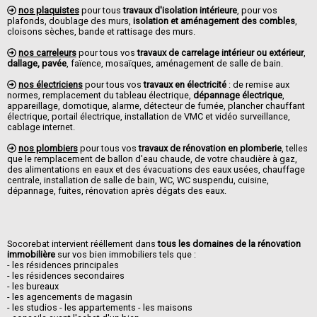
nos plaquistes
pour tous
travaux d'isolation intérieure
, pour vos
plafonds, doublage des murs,
isolation et aménagement des combles
,
cloisons sèches, bande et rattisage des murs.
nos carreleurs
pour tous vos
travaux de carrelage intérieur ou extérieur
,
dallage, pavée
, faïence, mosaïques, aménagement de salle de bain.
nos électriciens
pour tous vos
travaux en électricité
: de remise aux
normes, remplacement du tableau électrique,
dépannage électrique
,
appareillage, domotique, alarme, détecteur de fumée, plancher chauffant
électrique, portail électrique, installation de VMC et vidéo surveillance,
cablage internet.
nos plombiers
pour tous vos
travaux de rénovation en plomberie
, telles
que le remplacement de ballon d'eau chaude, de votre chaudière à gaz,
des alimentations en eaux et des évacuations des eaux usées, chauffage
centrale, installation de salle de bain, WC, WC suspendu, cuisine,
dépannage, fuites, rénovation après dégats des eaux.
Socorebat intervient rééllement dans
tous les domaines de la rénovation
immobilière
sur vos bien immobiliers tels que :
- les résidences principales
- les résidences secondaires
- les bureaux
- les agencements de magasin
- les studios - les appartements - les maisons