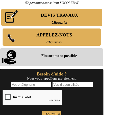
- Entreprise de rénovation immobilière à Vergèze
52 personnes consultent SOCOREBAT
- Entreprise de rénovation immobilière à Pujaut
- Entreprise de rénovation immobilière à Uchaud
DEVIS TRAVAUX
- Entreprise de rénovation immobilière à Aramon
- Entreprise de rénovation immobilière à Saint-Hippolyte-du-Fort
Cliquez ici
- Entreprise de rénovation immobilière à Générac
- Entreprise de rénovation immobilière à Caveirac
- Entreprise de rénovation immobilière à Caissargues
APPELEZ-NOUS
- Entreprise de rénovation immobilière à Clarensac
- Entreprise de rénovation immobilière à Rousson
Cliquez-ici
- Entreprise de rénovation immobilière à Beauvoisin
- Entreprise de rénovation immobilière à Redessan
- Entreprise de rénovation immobilière à Saint-Ambroix
Financement possible
- Entreprise de rénovation immobilière à Anduze
- Entreprise de rénovation immobilière à Saint-Laurent-d'Aigouze
- Entreprise de rénovation immobilière à Bessèges
- Entreprise de rénovation immobilière à Gallargues-le-Montueux
Besoin d'aide ?
- Entreprise de rénovation immobilière à Bernis
Nous vous rappellons gratuitement.
- Entreprise de rénovation immobilière à Salindres
- Entreprise de rénovation immobilière à Jonquières-Saint-Vincent
- Entreprise de rénovation immobilière à Montfrin
- Entreprise de rénovation immobilière à Fourques
- Entreprise de rénovation immobilière à Saint-Quentin-la-Poterie
- Entreprise de rénovation immobilière à Saint-Julien-les-Rosiers
- Entreprise de rénovation immobilière à Saint-Jean-du-Gard
- Entreprise de rénovation immobilière à Aigues-Vives