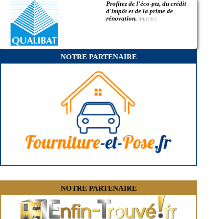
Profitez de l'éco-ptz, du crédit
- Entreprise de rénovation immobilière à Ribaute-les-Tavernes
d'impôt et de la prime de
- Entreprise de rénovation immobilière à Sabran
rénovation.
N°E157671
- Entreprise de rénovation immobilière à Saint-Gervasy
- Entreprise de rénovation immobilière à Vézénobres
- Entreprise de rénovation immobilière à Villevieille
- Entreprise de rénovation immobilière à Connaux
NOTRE PARTENAIRE
- Entreprise de rénovation immobilière à Molières-sur-Cèze
- Entreprise de rénovation immobilière à Saint-Chaptes
- Entreprise de rénovation immobilière à Sumène
- Entreprise de rénovation immobilière à Comps
- Entreprise de rénovation immobilière à Sainte-Anastasie
- Entreprise de rénovation immobilière à Nages-et-Solorgues
- Entreprise de rénovation immobilière à Sernhac
- Entreprise de rénovation immobilière à Congénies
- Entreprise de rénovation immobilière à Barjac
- Entreprise de rénovation immobilière à Mons
- Entreprise de rénovation immobilière à Montaren-et-Saint-Médiers
- Entreprise de rénovation immobilière à Montfaucon
- Entreprise de rénovation immobilière à Lédenon
- Entreprise de rénovation immobilière à Saint-Mamert-du-Gard
- Entreprise de rénovation immobilière à Cabrières
- Entreprise de rénovation immobilière à Vallabrègues
NOTRE PARTENAIRE
- Entreprise de rénovation immobilière à Castillon-du-Gard
- Entreprise de rénovation immobilière à Lédignan
- Entreprise de rénovation immobilière à Lézan
- Entreprise de rénovation immobilière à Mus