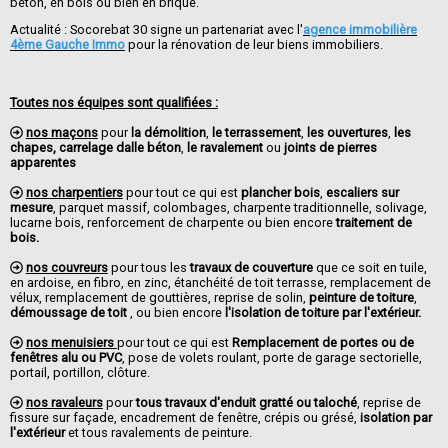
béton, en bois ou bien en brique.
Actualité : Socorebat 30 signe un partenariat avec l'
agence immobilière
4ème Gauche Immo
pour la rénovation de leur biens immobiliers.
Toutes nos équipes sont qualifiées :
nos maçons
pour
la démolition
,
le terrassement
,
les ouvertures
,
les
chapes, carrelage dalle béton
,
le ravalement
ou
joints de pierres
apparentes
nos charpentiers
pour tout ce qui est
plancher bois
,
escaliers sur
mesure
, parquet massif, colombages, charpente traditionnelle, solivage,
lucarne bois, renforcement de charpente ou bien encore
traitement de
bois.
nos couvreurs
pour tous les
travaux de couverture
que ce soit en tuile,
en ardoise, en fibro, en zinc, étanchéité de toit terrasse, remplacement de
vélux, remplacement de gouttières, reprise de solin,
peinture de toiture
,
démoussage de toit
, ou bien encore
l'isolation de toiture par l'extérieur.
nos menuisiers
pour tout ce qui est
Remplacement de portes ou de
fenêtres alu ou PVC
, pose de volets roulant, porte de garage sectorielle,
portail, portillon, clôture.
nos ravaleurs
pour
tous travaux d'enduit gratté ou taloché
, reprise de
fissure sur façade, encadrement de fenêtre, crépis ou grésé,
isolation par
l'extérieur
et tous ravalements de peinture.