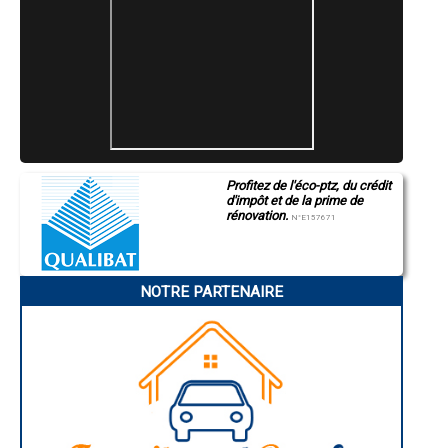
Montueux
- Financez vos projets travaux de rénovation à Bernis
- Financez vos projets travaux de rénovation à Salindres
- Financez vos projets travaux de rénovation à Jonquières-Saint-
Vincent
- Financez vos projets travaux de rénovation à Montfrin
- Financez vos projets travaux de rénovation à Fourques
- Financez vos projets travaux de rénovation à Saint-Quentin-la-
Poterie
- Financez vos projets travaux de rénovation à Saint-Julien-les-
Rosiers
Profitez de l'éco-ptz, du crédit
- Financez vos projets travaux de rénovation à Saint-Jean-du-Gard
d'impôt et de la prime de
- Financez vos projets travaux de rénovation à Aigues-Vives
rénovation.
N°E157671
- Financez vos projets travaux de rénovation à Quissac
- Financez vos projets travaux de rénovation à Salles-du-Gardon
- Financez vos projets travaux de rénovation à Saint-Geniès-de-
Malgoirès
NOTRE PARTENAIRE
- Financez vos projets travaux de rénovation à Codognan
- Financez vos projets travaux de rénovation à Rodilhan
- Financez vos projets travaux de rénovation à Aubais
- Financez vos projets travaux de rénovation à Le Cailar
- Financez vos projets travaux de rénovation à Remoulins
- Financez vos projets travaux de rénovation à Aubord
- Financez vos projets travaux de rénovation à Bagard
- Financez vos projets travaux de rénovation à Boisset-et-Gaujac
- Financez vos projets travaux de rénovation à Saint-Laurent-des-
Arbres