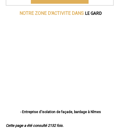
LE GARD
NOTRE ZONE D'ACTIVITE DANS
- Entreprise d'isolation de façade, bardage à Nîmes
- Entreprise d'isolation de façade, bardage à Alès
- Entreprise d'isolation de façade, bardage à Bagnols-sur-Cèze
Cette page a été consulté 2132 fois.
- Entreprise d'isolation de façade, bardage à Beaucaire