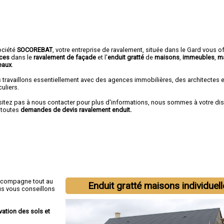
ociété
SOCOREBAT
,
votre entreprise de ravalement
, située dans le Gard vous o
ices
dans le
ravalement de façade
et l'
enduit gratté
de
maisons
,
immeubles
,
m
eaux
.
 travaillons essentiellement avec des agences immobilières, des architectes 
culiers.
sitez pas à nous contacter pour plus d'informations, nous sommes à votre di
 toutes
demandes de devis ravalement enduit.
ccompagne tout au
Enduit gratté maisons individuel
us vous conseillons
vation des sols et