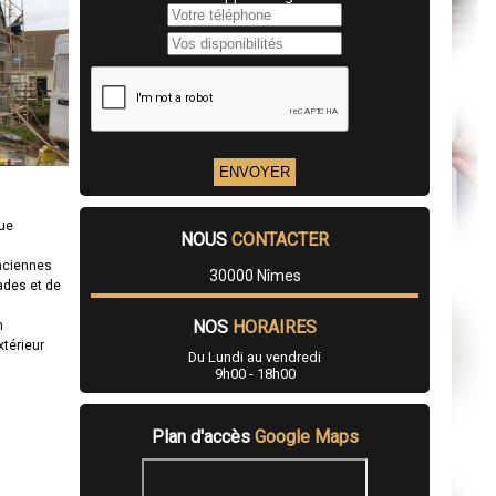
que
NOUS
CONTACTER
anciennes
30000 Nîmes
ades et de
NOS
HORAIRES
n
xtérieur
Du Lundi au vendredi
9h00 - 18h00
Plan d'accès
Google Maps