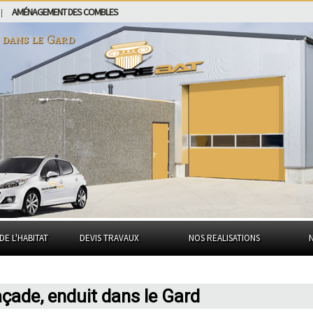
AMÉNAGEMENT DES COMBLES
|
t dans
le Gard
DE L'HABITAT
DEVIS TRAVAUX
NOS REALISATIONS
çade, enduit dans le Gard