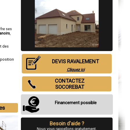
ffre ses
anoirs
,
et des
sposition
DEVIS RAVALEMENT
Cliquez ici
CONTACTEZ
SOCOREBAT
Financement possible
les
Besoin d'aide ?
Nous vous rappellons gratuitement.