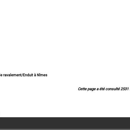
 de ravalement/Enduit à Nîmes
e de ravalement/Enduit à Alès
avalement/Enduit à Bagnols-sur-Cèze
Cette page a été consulté 2531 f
e ravalement/Enduit à Beaucaire
 ravalement/Enduit à Saint-Gilles
lement/Enduit à Villeneuve-lès-Avignon
de ravalement/Enduit à Vauvert
valement/Enduit à Pont-Saint-Esprit
 ravalement/Enduit à Marguerittes
 de ravalement/Enduit à Angles
e de ravalement/Enduit à Uzès