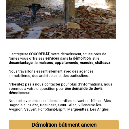
L'entreprise
SOCOREBAT
,
votre démolisseur
, située près de
Nîmes vous offre ses
services
dans la
démolition
, et le
désamiantage
de
maisons
,
appartements
,
manoirs
,
châteaux
.
Nous travaillons essentiellement avec des agences
immobilières, des architectes et des particuliers.
N'hésitez pas à nous contacter pour plus d'informations, nous
sommes à votre disposition pour
une demande de devis
démolisseur.
Nous intervenons aussi dans les villes suivantes :
Nîmes
,
Alès
,
Bagnols-sur-Cèze
,
Beaucaire
,
Saint-Gilles
,
Villeneuve-lès-
Avignon
,
Vauvert
,
Pont-Saint-Esprit
,
Marguerittes
,
Les Angles
Démolition bâtiment ancien