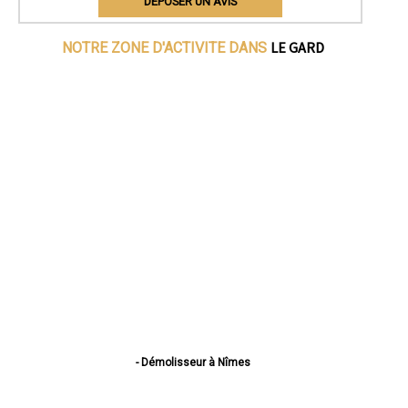
DEPOSER UN AVIS
LE GARD
NOTRE ZONE D'ACTIVITE DANS
- Démolisseur à Nîmes
- Démolisseur à Alès
- Démolisseur à Bagnols-sur-Cèze