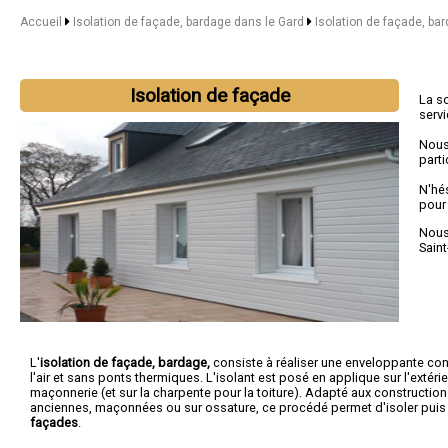
Accueil
Isolation de façade, bardage dans le Gard
Isolation de façade, ba
Isolation de façade
La s
serv
Nous
parti
N'hé
pour
Nous 
Saint
L'
isolation de façade, bardage,
consiste à réaliser une enveloppante con
l'air et sans ponts thermiques. L'isolant est posé en applique sur l'extérie
maçonnerie (et sur la charpente pour la toiture). Adapté aux constructio
anciennes, maçonnées ou sur ossature, ce procédé permet d'isoler pui
façades
.