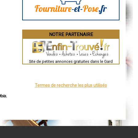
Bourges
Brive-la-Gaillarde
Dijon
Saint-Brieuc
Guéret
Périgueux
Besançon
NOTRE PARTENAIRE
Valence
Évreux
Chartres
Brest
Nîmes
Toulouse
Site de petites annonces gratuites dans le Gard
Auch
Bordeaux
Montpellier
Rennes
Châteauroux
Termes de recherche les plus utilisés
Tours
Grenoble
Dole
ois.
Mont-de-Marsan
Blois
Saint-Étienne
Le Puy-en-Velay
Nantes
Orléans
Cahors
Agen
Mende