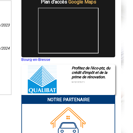
Plan d'accès
Google Maps
1/2023
9/2024
Bourg-en-Bresse
Saint-Quentin
Profitez de l'éco-ptz, du
Montluçon
crédit d'impôt et de la
Manosque
prime de rénovation.
Gap
Nice
N°E157671
Annonay
Charleville-Mézières
Pamiers
NOTRE PARTENAIRE
Troyes
Narbonne
Rodez
Marseille
Caen
Aurillac
Angoulême
La Rochelle