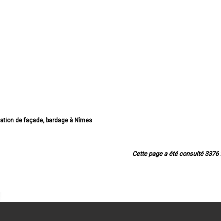
olation de façade, bardage à Nîmes
solation de façade, bardage à Alès
on de façade, bardage à Bagnols-sur-Cèze
ation de façade, bardage à Beaucaire
Cette page a été consulté 3376 f
tion de façade, bardage à Saint-Gilles
de façade, bardage à Villeneuve-lès-Avignon
lation de façade, bardage à Vauvert
on de façade, bardage à Pont-Saint-Esprit
tion de façade, bardage à Marguerittes
olation de façade, bardage à Angles
solation de façade, bardage à Uzès
ion de façade, bardage à Le Grau-du-Roi