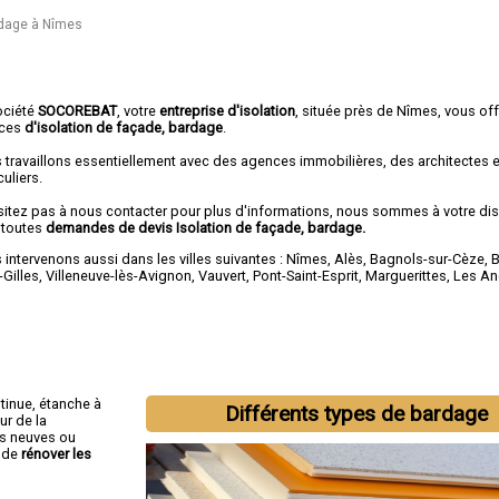
rdage à Nîmes
ociété
SOCOREBAT
, votre
entreprise d'isolation
, située près de Nîmes, vous of
ices
d'isolation de façade, bardage
.
 travaillons essentiellement avec des agences immobilières, des architectes 
culiers.
sitez pas à nous contacter pour plus d'informations, nous sommes à votre di
 toutes
demandes de devis Isolation de façade, bardage.
intervenons aussi dans les villes suivantes :
Nîmes
,
Alès
,
Bagnols-sur-Cèze
,
B
-Gilles
,
Villeneuve-lès-Avignon
,
Vauvert
,
Pont-Saint-Esprit
,
Marguerittes
,
Les An
tinue, étanche à
Différents types de bardage
ur de la
ns neuves ou
s de
rénover les