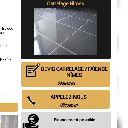
Carrelage Nîmes
ffre ses
urs
et des
sposition
DEVIS CARRELAGE / FAÏENCE
NÎMES
Cliquez ici
eaucaire
,
APPELEZ-NOUS
gles
Cliquez-ici
Financement possible