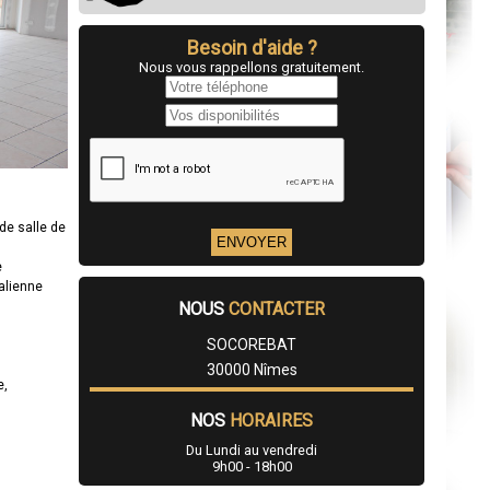
Besoin d'aide ?
Nous vous rappellons gratuitement.
de salle de
e
talienne
NOUS
CONTACTER
SOCOREBAT
30000 Nîmes
e,
NOS
HORAIRES
Du Lundi au vendredi
9h00 - 18h00