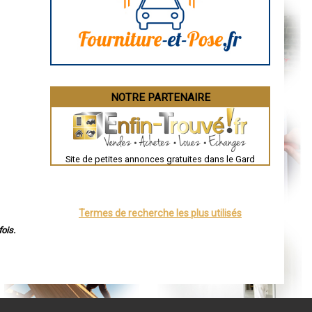
Angoulême
La Rochelle
Bourges
Brive-la-Gaillarde
Dijon
Saint-Brieuc
Guéret
Périgueux
Besançon
NOTRE PARTENAIRE
Valence
Évreux
Chartres
Brest
Nîmes
Toulouse
Site de petites annonces gratuites dans le Gard
Auch
Bordeaux
Montpellier
Rennes
Châteauroux
Termes de recherche les plus utilisés
Tours
Grenoble
ois.
Dole
Mont-de-Marsan
Blois
Saint-Étienne
Le Puy-en-Velay
Nantes
Orléans
Cahors