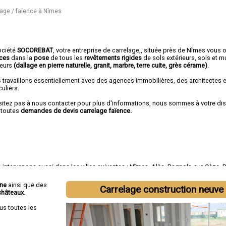
lage / faïence à Nîmes
ociété
SOCOREBAT
,
votre entreprise de carrelage,
, située près de Nîmes vous o
ices
dans la
pose
de tous les
revêtements rigides
de sols extérieurs, sols et m
ieurs
(dallage en pierre naturelle, granit, marbre, terre cuite, grès cérame)
.
 travaillons essentiellement avec des agences immobilières, des architectes 
culiers.
sitez pas à nous contacter pour plus d'informations, nous sommes à votre di
 toutes
demandes de devis carrelage faïence.
intervenons aussi dans les villes suivantes :
Nîmes
,
Alès
,
Bagnols-sur-Cèze
,
B
-Gilles
,
Villeneuve-lès-Avignon
,
Vauvert
,
Pont-Saint-Esprit
,
Marguerittes
,
Les An
nne
ainsi que des
Carrelage construction neuve
châteaux
.
us toutes les