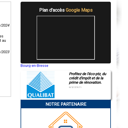
Plan d'accès
Google Maps
3/2024
ies
t au
0/2023
Bourg-en-Bresse
Saint-Quentin
Profitez de l'éco-ptz, du
Montluçon
crédit d'impôt et de la
Manosque
prime de rénovation.
Gap
Nice
N°E157671
Annonay
Charleville-Mézières
Pamiers
NOTRE PARTENAIRE
Troyes
Narbonne
Rodez
Marseille
Caen
Aurillac