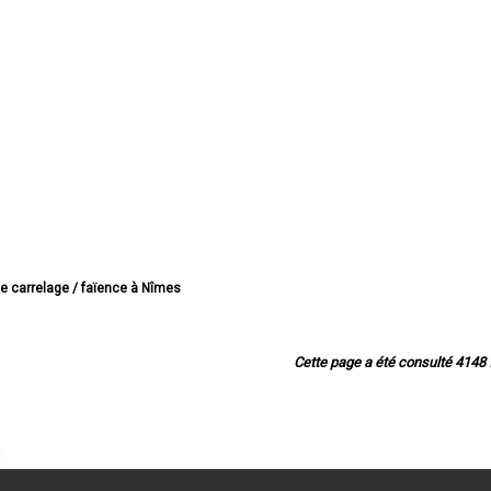
de carrelage / faïence à Nîmes
 de carrelage / faïence à Alès
rrelage / faïence à Bagnols-sur-Cèze
 carrelage / faïence à Beaucaire
Cette page a été consulté 4148 f
carrelage / faïence à Saint-Gilles
lage / faïence à Villeneuve-lès-Avignon
e carrelage / faïence à Vauvert
rrelage / faïence à Pont-Saint-Esprit
carrelage / faïence à Marguerittes
de carrelage / faïence à Angles
 de carrelage / faïence à Uzès