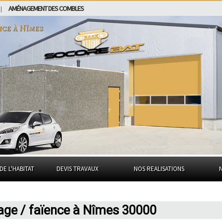
AMÉNAGEMENT DES COMBLES
|
nce à
Nîmes
DE L'HABITAT
DEVIS TRAVAUX
NOS REALISATIONS
lage / faïence à Nîmes 30000