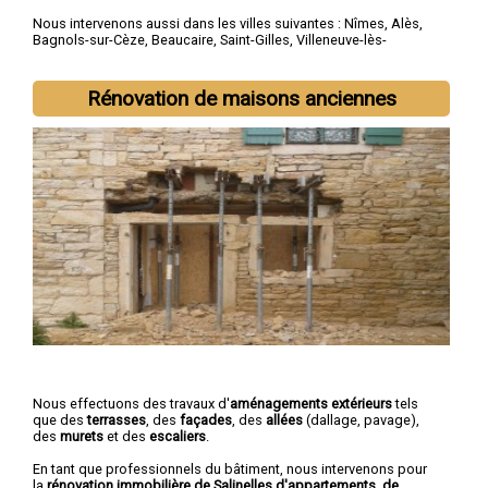
Nous intervenons aussi dans les villes suivantes :
Nîmes
,
Alès
,
Bagnols-sur-Cèze
,
Beaucaire
,
Saint-Gilles
,
Villeneuve-lès-
Avignon
,
Vauvert
,
Pont-Saint-Esprit
,
Marguerittes
,
Les Angles
Rénovation de maisons anciennes
Nous effectuons des travaux d'
aménagements extérieurs
tels
que des
terrasses
, des
façades
, des
allées
(dallage, pavage),
des
murets
et des
escaliers
.
En tant que professionnels du bâtiment, nous intervenons pour
la
rénovation immobilière de Salinelles d'appartements, de