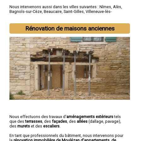
Nous intervenons aussi dans les villes suivantes :
Nîmes
,
Alès
,
Bagnols-sur-Cèze
,
Beaucaire
,
Saint-Gilles
,
Villeneuve-lès-
Avignon
,
Vauvert
,
Pont-Saint-Esprit
,
Marguerittes
,
Les Angles
Rénovation de maisons anciennes
Nous effectuons des travaux d'
aménagements extérieurs
tels
que des
terrasses
, des
façades
, des
allées
(dallage, pavage),
des
murets
et des
escaliers
.
En tant que professionnels du bâtiment, nous intervenons pour
la
rénovation immobilière de Moulézan d'appartements, de