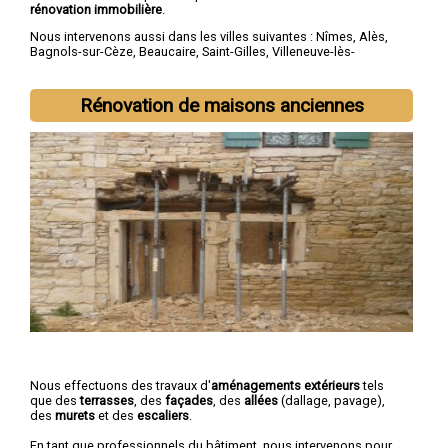
rénovation immobilière
.
Nous intervenons aussi dans les villes suivantes :
Nîmes
,
Alès
,
Bagnols-sur-Cèze
,
Beaucaire
,
Saint-Gilles
,
Villeneuve-lès-
Avignon
,
Vauvert
,
Pont-Saint-Esprit
,
Marguerittes
,
Les Angles
Rénovation de maisons anciennes
Nous effectuons des travaux d'
aménagements extérieurs
tels
que des
terrasses
, des
façades
, des
allées
(dallage, pavage),
des
murets
et des
escaliers
.
En tant que professionnels du bâtiment, nous intervenons pour